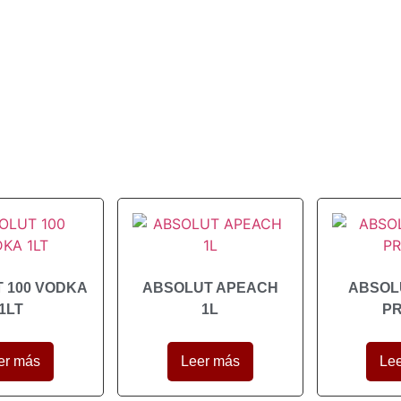
 100 VODKA
ABSOLUT APEACH
ABSOL
1LT
1L
P
er más
Leer más
Le