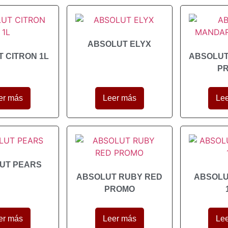
ABSOLUT ELYX
 CITRON 1L
ABSOLUT
P
er más
Leer más
Le
UT PEARS
ABSOLUT RUBY RED
ABSOLU
PROMO
er más
Leer más
Le