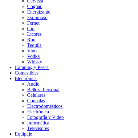
Cerveza
Cognac
Energizante
Espumoso
Fernet
Gin
Licores
Ron
Tequila
Vino
Vodka
Whisky
Camping y Pesca
Comestibles
Electrónica
Audio
Belleza Personal
Celulares
Consolas
Electrodomésticos
Electrónica
Fotografía y Video
Informática
Televisores
Equipaje