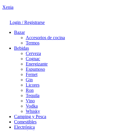
Xenia
Login / Registrarse
Bazar
Accesorios de cocina
Termos
Bebidas
Cerveza
Cognac
Energizante
Espumoso
Fernet
Gin
Licores
Ron
Tequila
Vino
Vodka
Whisky
Camping y Pesca
Comestibles
Electrónica