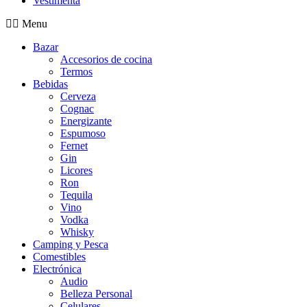
Vestimenta
Menu
Bazar
Accesorios de cocina
Termos
Bebidas
Cerveza
Cognac
Energizante
Espumoso
Fernet
Gin
Licores
Ron
Tequila
Vino
Vodka
Whisky
Camping y Pesca
Comestibles
Electrónica
Audio
Belleza Personal
Celulares