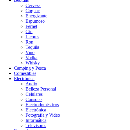
Bebidas
Cerveza
Cognac
Energizante
Espumoso
Fernet
Gin
Licores
Ron
Tequila
Vino
Vodka
Whisky
Camping y Pesca
Comestibles
Electrónica
Audio
Belleza Personal
Celulares
Consolas
Electrodomésticos
Electrónica
Fotografía y Video
Informática
Televisores