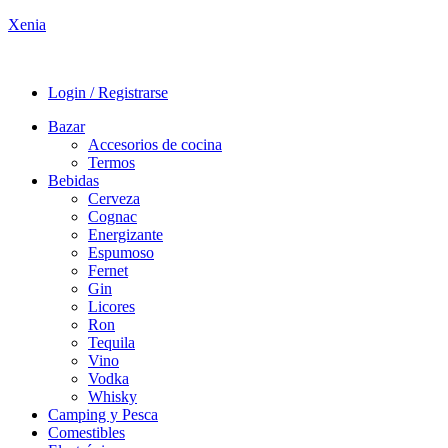
Xenia
Login / Registrarse
Bazar
Accesorios de cocina
Termos
Bebidas
Cerveza
Cognac
Energizante
Espumoso
Fernet
Gin
Licores
Ron
Tequila
Vino
Vodka
Whisky
Camping y Pesca
Comestibles