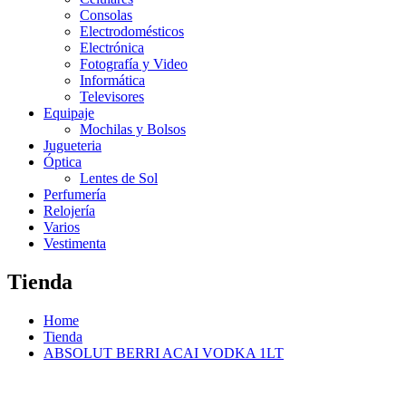
Consolas
Electrodomésticos
Electrónica
Fotografía y Video
Informática
Televisores
Equipaje
Mochilas y Bolsos
Jugueteria
Óptica
Lentes de Sol
Perfumería
Relojería
Varios
Vestimenta
Tienda
Home
Tienda
ABSOLUT BERRI ACAI VODKA 1LT