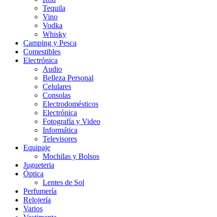
Tequila
Vino
Vodka
Whisky
Camping y Pesca
Comestibles
Electrónica
Audio
Belleza Personal
Celulares
Consolas
Electrodomésticos
Electrónica
Fotografía y Video
Informática
Televisores
Equipaje
Mochilas y Bolsos
Jugueteria
Óptica
Lentes de Sol
Perfumería
Relojería
Varios