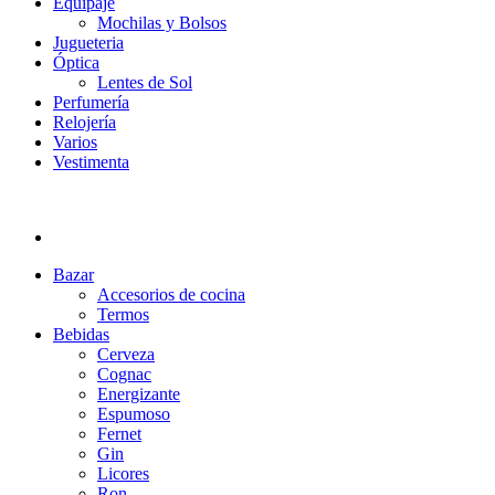
Equipaje
Mochilas y Bolsos
Jugueteria
Óptica
Lentes de Sol
Perfumería
Relojería
Varios
Vestimenta
Bazar
Accesorios de cocina
Termos
Bebidas
Cerveza
Cognac
Energizante
Espumoso
Fernet
Gin
Licores
Ron