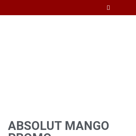
CAMPING Y PESCA
ABSOLUT MANGO