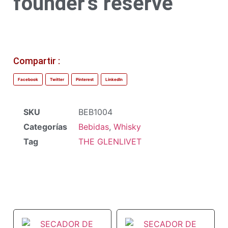
founder’s reserve
Compartir :
Facebook
Twitter
Pinterest
LinkedIn
SKU
BEB1004
Categorías
Bebidas
,
Whisky
Tag
THE GLENLIVET