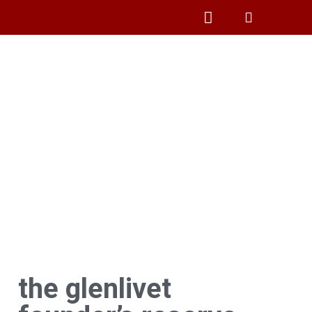
CAMPING Y PESCA
the glenlivet