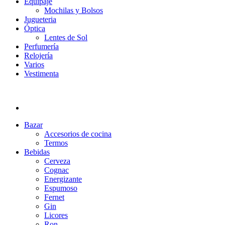
Equipaje
Mochilas y Bolsos
Jugueteria
Óptica
Lentes de Sol
Perfumería
Relojería
Varios
Vestimenta
Bazar
Accesorios de cocina
Termos
Bebidas
Cerveza
Cognac
Energizante
Espumoso
Fernet
Gin
Licores
Ron