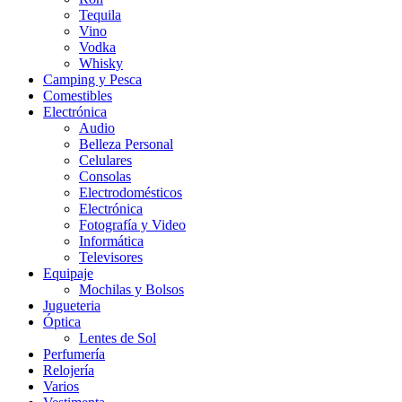
Tequila
Vino
Vodka
Whisky
Camping y Pesca
Comestibles
Electrónica
Audio
Belleza Personal
Celulares
Consolas
Electrodomésticos
Electrónica
Fotografía y Video
Informática
Televisores
Equipaje
Mochilas y Bolsos
Jugueteria
Óptica
Lentes de Sol
Perfumería
Relojería
Varios