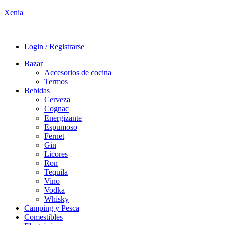
Xenia
Login / Registrarse
Bazar
Accesorios de cocina
Termos
Bebidas
Cerveza
Cognac
Energizante
Espumoso
Fernet
Gin
Licores
Ron
Tequila
Vino
Vodka
Whisky
Camping y Pesca
Comestibles