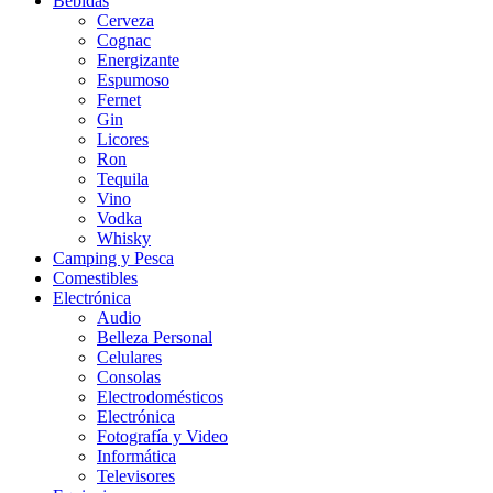
Bebidas
Cerveza
Cognac
Energizante
Espumoso
Fernet
Gin
Licores
Ron
Tequila
Vino
Vodka
Whisky
Camping y Pesca
Comestibles
Electrónica
Audio
Belleza Personal
Celulares
Consolas
Electrodomésticos
Electrónica
Fotografía y Video
Informática
Televisores