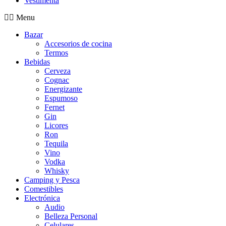
Vestimenta
Menu
Bazar
Accesorios de cocina
Termos
Bebidas
Cerveza
Cognac
Energizante
Espumoso
Fernet
Gin
Licores
Ron
Tequila
Vino
Vodka
Whisky
Camping y Pesca
Comestibles
Electrónica
Audio
Belleza Personal
Celulares