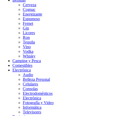
Bebidas
Cerveza
Cognac
Energizante
Espumoso
Fernet
Gin
Licores
Ron
Tequila
Vino
Vodka
Whisky
Camping y Pesca
Comestibles
Electrónica
Audio
Belleza Personal
Celulares
Consolas
Electrodomésticos
Electrónica
Fotografía y Video
Informática
Televisores