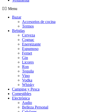
Vestimenta
Menu
Bazar
Accesorios de cocina
Termos
Bebidas
Cerveza
Cognac
Energizante
Espumoso
Fernet
Gin
Licores
Ron
Tequila
Vino
Vodka
Whisky
Camping y Pesca
Comestibles
Electrónica
Audio
Belleza Personal
Celulares