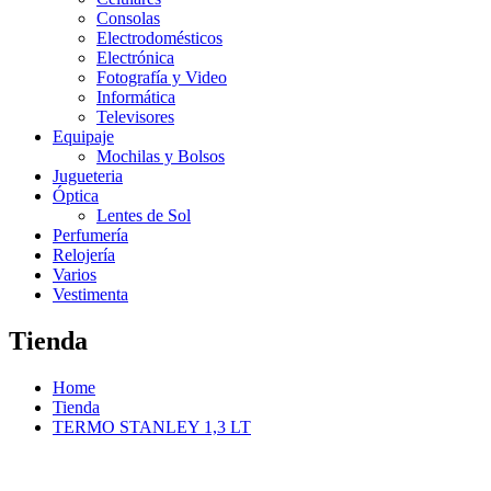
Consolas
Electrodomésticos
Electrónica
Fotografía y Video
Informática
Televisores
Equipaje
Mochilas y Bolsos
Jugueteria
Óptica
Lentes de Sol
Perfumería
Relojería
Varios
Vestimenta
Tienda
Home
Tienda
TERMO STANLEY 1,3 LT