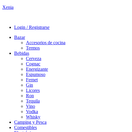
Xenia
Login / Registrarse
Bazar
Accesorios de cocina
Termos
Bebidas
Cerveza
Cognac
Energizante
Espumoso
Fernet
Gin
Licores
Ron
Tequila
Vino
Vodka
Whisky
Camping y Pesca
Comestibles