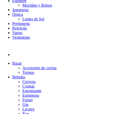
Equipaje
Mochilas y Bolsos
Jugueteria
Óptica
Lentes de Sol
Perfumería
Relojería
Varios
Vestimenta
Bazar
Accesorios de cocina
Termos
Bebidas
Cerveza
Cognac
Energizante
Espumoso
Fernet
Gin
Licores
Ron