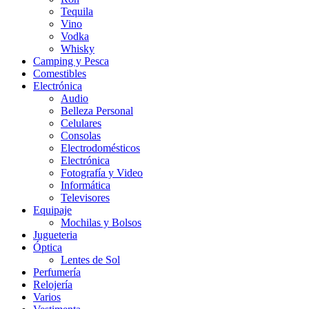
Tequila
Vino
Vodka
Whisky
Camping y Pesca
Comestibles
Electrónica
Audio
Belleza Personal
Celulares
Consolas
Electrodomésticos
Electrónica
Fotografía y Video
Informática
Televisores
Equipaje
Mochilas y Bolsos
Jugueteria
Óptica
Lentes de Sol
Perfumería
Relojería
Varios