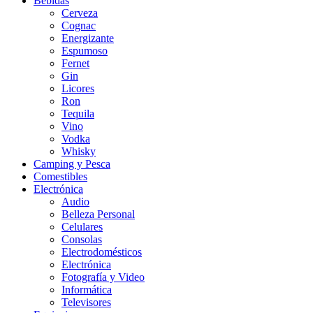
Bebidas
Cerveza
Cognac
Energizante
Espumoso
Fernet
Gin
Licores
Ron
Tequila
Vino
Vodka
Whisky
Camping y Pesca
Comestibles
Electrónica
Audio
Belleza Personal
Celulares
Consolas
Electrodomésticos
Electrónica
Fotografía y Video
Informática
Televisores