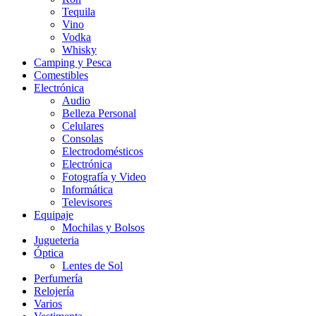
Tequila
Vino
Vodka
Whisky
Camping y Pesca
Comestibles
Electrónica
Audio
Belleza Personal
Celulares
Consolas
Electrodomésticos
Electrónica
Fotografía y Video
Informática
Televisores
Equipaje
Mochilas y Bolsos
Jugueteria
Óptica
Lentes de Sol
Perfumería
Relojería
Varios