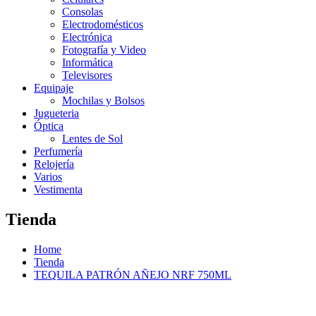
Consolas
Electrodomésticos
Electrónica
Fotografía y Video
Informática
Televisores
Equipaje
Mochilas y Bolsos
Jugueteria
Óptica
Lentes de Sol
Perfumería
Relojería
Varios
Vestimenta
Tienda
Home
Tienda
TEQUILA PATRÓN AÑEJO NRF 750ML