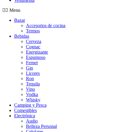
Vestimenta
Menu
Bazar
Accesorios de cocina
Termos
Bebidas
Cerveza
Cognac
Energizante
Espumoso
Fernet
Gin
Licores
Ron
Tequila
Vino
Vodka
Whisky
Camping y Pesca
Comestibles
Electrónica
Audio
Belleza Personal
Celulares