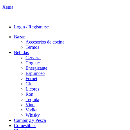
Xenia
Login / Registrarse
Bazar
Accesorios de cocina
Termos
Bebidas
Cerveza
Cognac
Energizante
Espumoso
Fernet
Gin
Licores
Ron
Tequila
Vino
Vodka
Whisky
Camping y Pesca
Comestibles