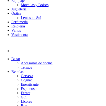
Equipaje
Mochilas y Bolsos
Jugueteria
Óptica
Lentes de Sol
Perfumería
Relojería
Varios
Vestimenta
Bazar
Accesorios de cocina
Termos
Bebidas
Cerveza
Cognac
Energizante
Espumoso
Fernet
Gin
Licores
Ron