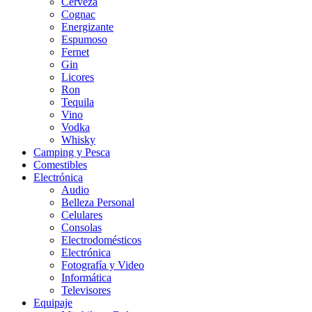
Cerveza
Cognac
Energizante
Espumoso
Fernet
Gin
Licores
Ron
Tequila
Vino
Vodka
Whisky
Camping y Pesca
Comestibles
Electrónica
Audio
Belleza Personal
Celulares
Consolas
Electrodomésticos
Electrónica
Fotografía y Video
Informática
Televisores
Equipaje