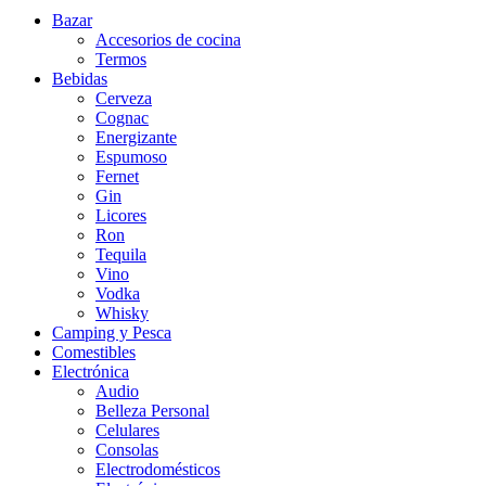
Bazar
Accesorios de cocina
Termos
Bebidas
Cerveza
Cognac
Energizante
Espumoso
Fernet
Gin
Licores
Ron
Tequila
Vino
Vodka
Whisky
Camping y Pesca
Comestibles
Electrónica
Audio
Belleza Personal
Celulares
Consolas
Electrodomésticos