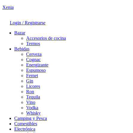
Xenia
Login / Registrarse
Bazar
Accesorios de cocina
Termos
Bebidas
Cerveza
Cognac
Energizante
Espumoso
Fernet
Gin
Licores
Ron
Tequila
Vino
Vodka
Whisky
Camping y Pesca
Comestibles
Electrónica