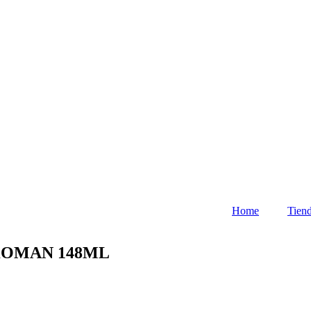
Home
Tien
KKOMAN 148ML