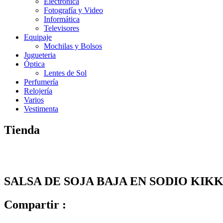
Electrónica
Fotografía y Video
Informática
Televisores
Equipaje
Mochilas y Bolsos
Jugueteria
Óptica
Lentes de Sol
Perfumería
Relojería
Varios
Vestimenta
Tienda
SALSA DE SOJA BAJA EN SODIO KI
Compartir :