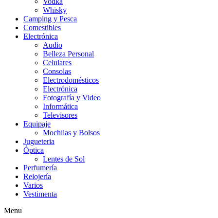
Vodka
Whisky
Camping y Pesca
Comestibles
Electrónica
Audio
Belleza Personal
Celulares
Consolas
Electrodomésticos
Electrónica
Fotografía y Video
Informática
Televisores
Equipaje
Mochilas y Bolsos
Jugueteria
Óptica
Lentes de Sol
Perfumería
Relojería
Varios
Vestimenta
Menu