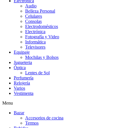
Electrónica
Audio
Belleza Personal
Celulares
Consolas
Electrodomésticos
Electrónica
Fotografía y Video
Informática
Televisores
Equipaje
Mochilas y Bolsos
Jugueteria
Óptica
Lentes de Sol
Perfumería
Relojería
Varios
Vestimenta
Menu
Bazar
Accesorios de cocina
Termos