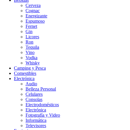
Bebidas
Cerveza
Cognac
Energizante
Espumoso
Fernet
Gin
Licores
Ron
Tequila
Vino
Vodka
Whisky
Camping y Pesca
Comestibles
Electrónica
Audio
Belleza Personal
Celulares
Consolas
Electrodomésticos
Electrónica
Fotografía y Video
Informática
Televisores