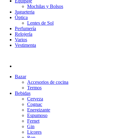
Equipaje
Mochilas y Bolsos
Jugueteria
Óptica
Lentes de Sol
Perfumería
Relojería
Varios
Vestimenta
Bazar
Accesorios de cocina
Termos
Bebidas
Cerveza
Cognac
Energizante
Espumoso
Fernet
Gin
Licores
Ron