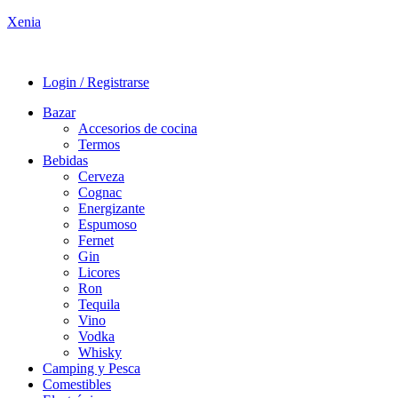
Xenia
Login / Registrarse
Bazar
Accesorios de cocina
Termos
Bebidas
Cerveza
Cognac
Energizante
Espumoso
Fernet
Gin
Licores
Ron
Tequila
Vino
Vodka
Whisky
Camping y Pesca
Comestibles