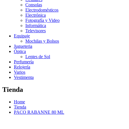
Consolas
Electrodomésticos
Electrónica
Fotografía y Video
Informática
Televisores
Equipaje
Mochilas y Bolsos
Jugueteria
Óptica
Lentes de Sol
Perfumería
Relojería
Varios
Vestimenta
Tienda
Home
Tienda
PACO RABANNE 80 ML