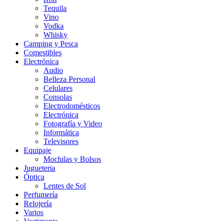
Tequila
Vino
Vodka
Whisky
Camping y Pesca
Comestibles
Electrónica
Audio
Belleza Personal
Celulares
Consolas
Electrodomésticos
Electrónica
Fotografía y Video
Informática
Televisores
Equipaje
Mochilas y Bolsos
Jugueteria
Óptica
Lentes de Sol
Perfumería
Relojería
Varios