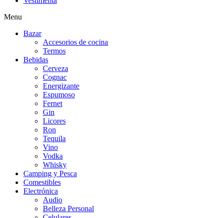
Vestimenta
Menu
Bazar
Accesorios de cocina
Termos
Bebidas
Cerveza
Cognac
Energizante
Espumoso
Fernet
Gin
Licores
Ron
Tequila
Vino
Vodka
Whisky
Camping y Pesca
Comestibles
Electrónica
Audio
Belleza Personal
Celulares