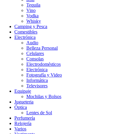
Tequila
Vino
Vodka
Whisky
Camping y Pesca
Comestibles
Electrónica
Audio
Belleza Personal
Celulares
Consolas
Electrodomésticos
Electrónica
Fotografía y Video
Informática
Televisores
Equipaje
Mochilas y Bolsos
Jugueteria
Óptica
Lentes de Sol
Perfumería
Relojería
Varios