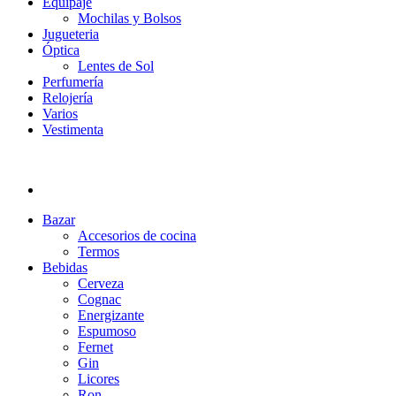
Equipaje
Mochilas y Bolsos
Jugueteria
Óptica
Lentes de Sol
Perfumería
Relojería
Varios
Vestimenta
Bazar
Accesorios de cocina
Termos
Bebidas
Cerveza
Cognac
Energizante
Espumoso
Fernet
Gin
Licores
Ron