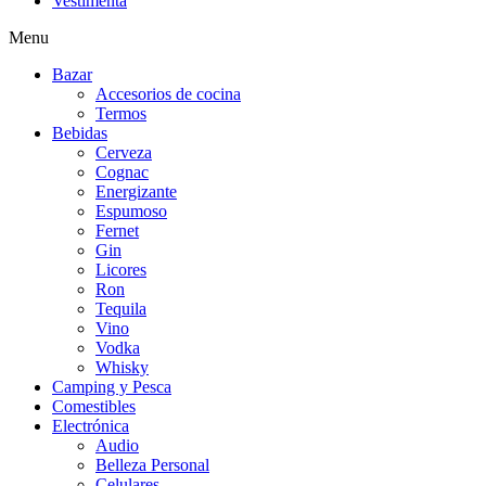
Vestimenta
Menu
Bazar
Accesorios de cocina
Termos
Bebidas
Cerveza
Cognac
Energizante
Espumoso
Fernet
Gin
Licores
Ron
Tequila
Vino
Vodka
Whisky
Camping y Pesca
Comestibles
Electrónica
Audio
Belleza Personal
Celulares