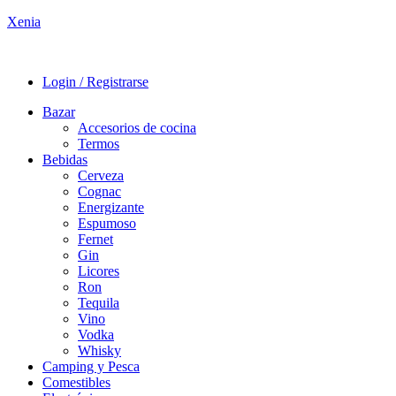
Xenia
Login / Registrarse
Bazar
Accesorios de cocina
Termos
Bebidas
Cerveza
Cognac
Energizante
Espumoso
Fernet
Gin
Licores
Ron
Tequila
Vino
Vodka
Whisky
Camping y Pesca
Comestibles