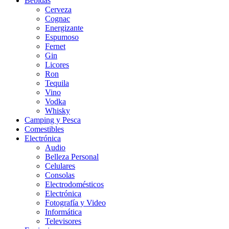
Bebidas
Cerveza
Cognac
Energizante
Espumoso
Fernet
Gin
Licores
Ron
Tequila
Vino
Vodka
Whisky
Camping y Pesca
Comestibles
Electrónica
Audio
Belleza Personal
Celulares
Consolas
Electrodomésticos
Electrónica
Fotografía y Video
Informática
Televisores