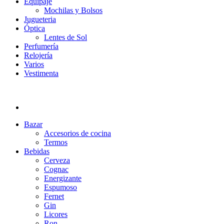
Equipaje
Mochilas y Bolsos
Jugueteria
Óptica
Lentes de Sol
Perfumería
Relojería
Varios
Vestimenta
Bazar
Accesorios de cocina
Termos
Bebidas
Cerveza
Cognac
Energizante
Espumoso
Fernet
Gin
Licores
Ron