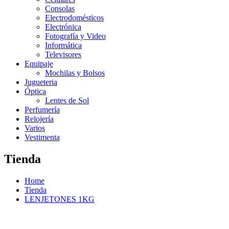
Consolas
Electrodomésticos
Electrónica
Fotografía y Video
Informática
Televisores
Equipaje
Mochilas y Bolsos
Jugueteria
Óptica
Lentes de Sol
Perfumería
Relojería
Varios
Vestimenta
Tienda
Home
Tienda
LENJETONES 1KG