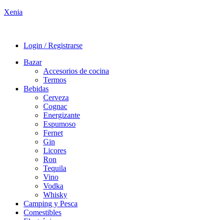
Xenia
Login / Registrarse
Bazar
Accesorios de cocina
Termos
Bebidas
Cerveza
Cognac
Energizante
Espumoso
Fernet
Gin
Licores
Ron
Tequila
Vino
Vodka
Whisky
Camping y Pesca
Comestibles