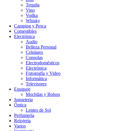
Tequila
Vino
Vodka
Whisky
Camping y Pesca
Comestibles
Electrónica
Audio
Belleza Personal
Celulares
Consolas
Electrodomésticos
Electrónica
Fotografía y Video
Informática
Televisores
Equipaje
Mochilas y Bolsos
Jugueteria
Óptica
Lentes de Sol
Perfumería
Relojería
Varios