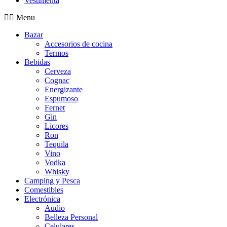
Vestimenta
Menu
Bazar
Accesorios de cocina
Termos
Bebidas
Cerveza
Cognac
Energizante
Espumoso
Fernet
Gin
Licores
Ron
Tequila
Vino
Vodka
Whisky
Camping y Pesca
Comestibles
Electrónica
Audio
Belleza Personal
Celulares