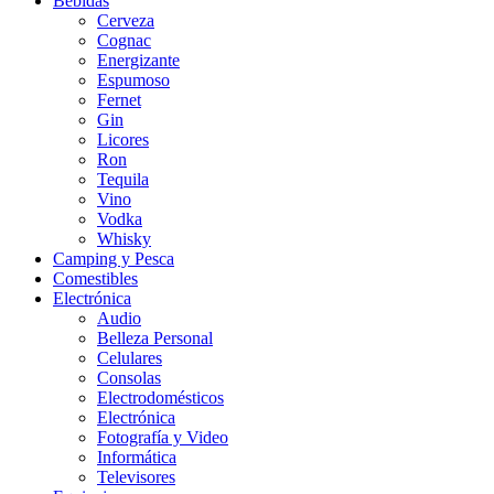
Bebidas
Cerveza
Cognac
Energizante
Espumoso
Fernet
Gin
Licores
Ron
Tequila
Vino
Vodka
Whisky
Camping y Pesca
Comestibles
Electrónica
Audio
Belleza Personal
Celulares
Consolas
Electrodomésticos
Electrónica
Fotografía y Video
Informática
Televisores