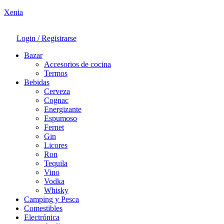
Xenia
Login / Registrarse
Bazar
Accesorios de cocina
Termos
Bebidas
Cerveza
Cognac
Energizante
Espumoso
Fernet
Gin
Licores
Ron
Tequila
Vino
Vodka
Whisky
Camping y Pesca
Comestibles
Electrónica