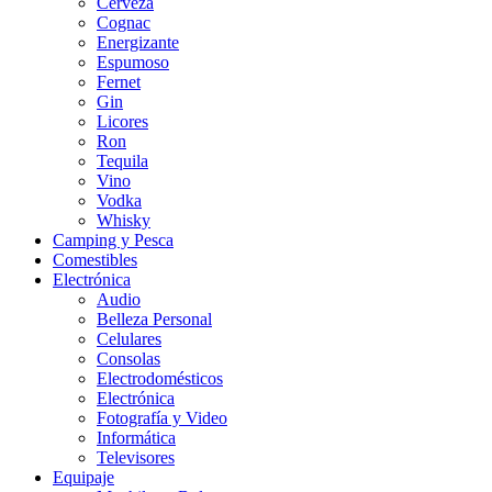
Cerveza
Cognac
Energizante
Espumoso
Fernet
Gin
Licores
Ron
Tequila
Vino
Vodka
Whisky
Camping y Pesca
Comestibles
Electrónica
Audio
Belleza Personal
Celulares
Consolas
Electrodomésticos
Electrónica
Fotografía y Video
Informática
Televisores
Equipaje