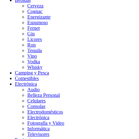
Bebidas
Cerveza
Cognac
Energizante
Espumoso
Fernet
Gin
Licores
Ron
Tequila
Vino
Vodka
Whisky
Camping y Pesca
Comestibles
Electrónica
Audio
Belleza Personal
Celulares
Consolas
Electrodomésticos
Electrónica
Fotografía y Video
Informática
Televisores