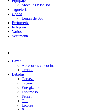
Equipaje
Mochilas y Bolsos
Jugueteria
Óptica
Lentes de Sol
Perfumería
Relojería
Varios
Vestimenta
Bazar
Accesorios de cocina
Termos
Bebidas
Cerveza
Cognac
Energizante
Espumoso
Fernet
Gin
Licores
Ron