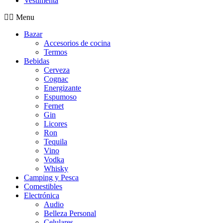
Vestimenta
Menu
Bazar
Accesorios de cocina
Termos
Bebidas
Cerveza
Cognac
Energizante
Espumoso
Fernet
Gin
Licores
Ron
Tequila
Vino
Vodka
Whisky
Camping y Pesca
Comestibles
Electrónica
Audio
Belleza Personal
Celulares