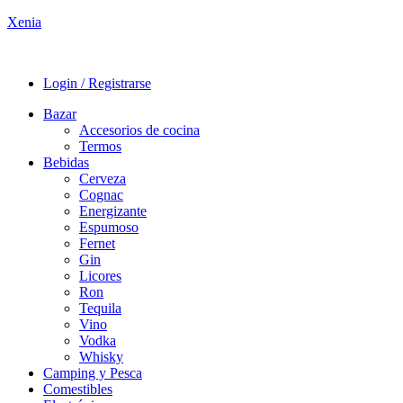
Xenia
Login / Registrarse
Bazar
Accesorios de cocina
Termos
Bebidas
Cerveza
Cognac
Energizante
Espumoso
Fernet
Gin
Licores
Ron
Tequila
Vino
Vodka
Whisky
Camping y Pesca
Comestibles