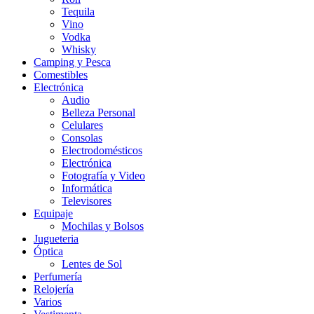
Tequila
Vino
Vodka
Whisky
Camping y Pesca
Comestibles
Electrónica
Audio
Belleza Personal
Celulares
Consolas
Electrodomésticos
Electrónica
Fotografía y Video
Informática
Televisores
Equipaje
Mochilas y Bolsos
Jugueteria
Óptica
Lentes de Sol
Perfumería
Relojería
Varios