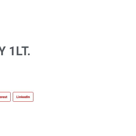
 1LT.
erest
LinkedIn