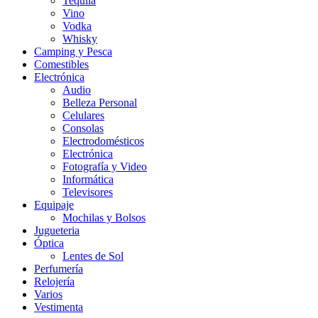
Tequila
Vino
Vodka
Whisky
Camping y Pesca
Comestibles
Electrónica
Audio
Belleza Personal
Celulares
Consolas
Electrodomésticos
Electrónica
Fotografía y Video
Informática
Televisores
Equipaje
Mochilas y Bolsos
Jugueteria
Óptica
Lentes de Sol
Perfumería
Relojería
Varios
Vestimenta