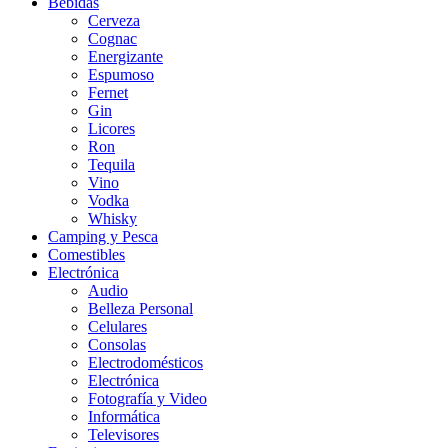
Bebidas
Cerveza
Cognac
Energizante
Espumoso
Fernet
Gin
Licores
Ron
Tequila
Vino
Vodka
Whisky
Camping y Pesca
Comestibles
Electrónica
Audio
Belleza Personal
Celulares
Consolas
Electrodomésticos
Electrónica
Fotografía y Video
Informática
Televisores