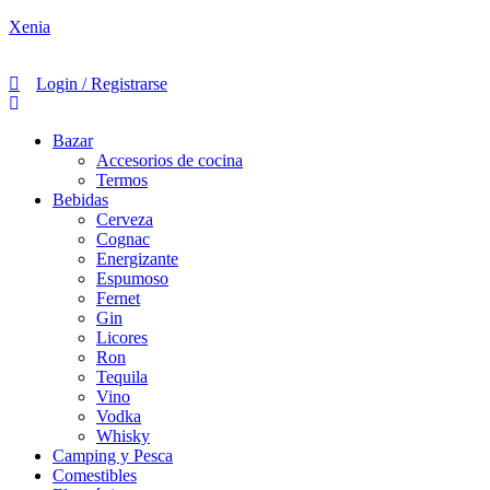
Xenia
Login / Registrarse
Bazar
Accesorios de cocina
Termos
Bebidas
Cerveza
Cognac
Energizante
Espumoso
Fernet
Gin
Licores
Ron
Tequila
Vino
Vodka
Whisky
Camping y Pesca
Comestibles