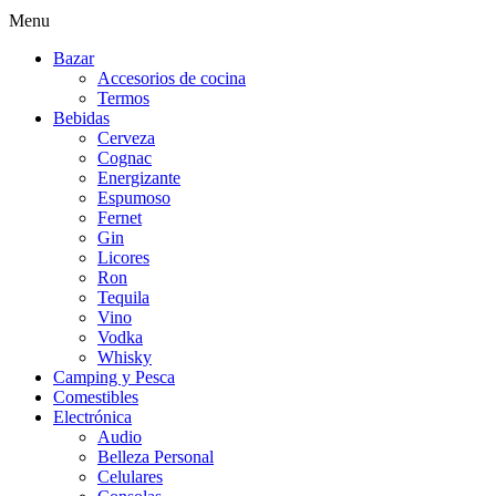
Menu
Bazar
Accesorios de cocina
Termos
Bebidas
Cerveza
Cognac
Energizante
Espumoso
Fernet
Gin
Licores
Ron
Tequila
Vino
Vodka
Whisky
Camping y Pesca
Comestibles
Electrónica
Audio
Belleza Personal
Celulares