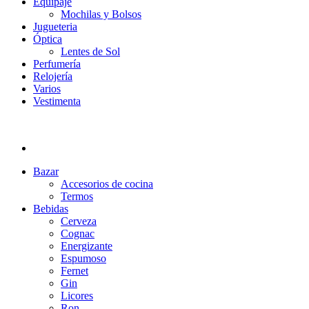
Equipaje
Mochilas y Bolsos
Jugueteria
Óptica
Lentes de Sol
Perfumería
Relojería
Varios
Vestimenta
Bazar
Accesorios de cocina
Termos
Bebidas
Cerveza
Cognac
Energizante
Espumoso
Fernet
Gin
Licores
Ron