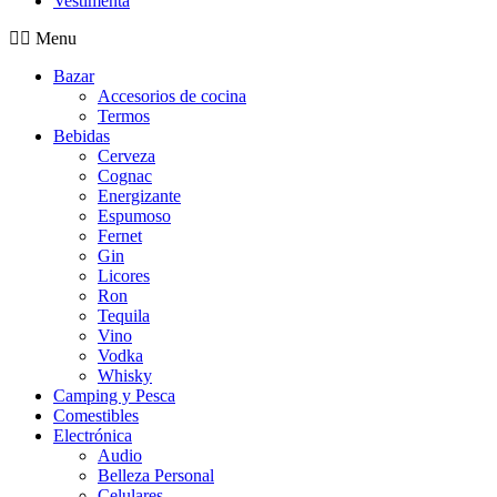
Vestimenta
Menu
Bazar
Accesorios de cocina
Termos
Bebidas
Cerveza
Cognac
Energizante
Espumoso
Fernet
Gin
Licores
Ron
Tequila
Vino
Vodka
Whisky
Camping y Pesca
Comestibles
Electrónica
Audio
Belleza Personal
Celulares