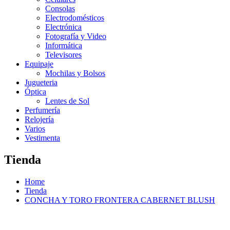
Consolas
Electrodomésticos
Electrónica
Fotografía y Video
Informática
Televisores
Equipaje
Mochilas y Bolsos
Jugueteria
Óptica
Lentes de Sol
Perfumería
Relojería
Varios
Vestimenta
Tienda
Home
Tienda
CONCHA Y TORO FRONTERA CABERNET BLUSH