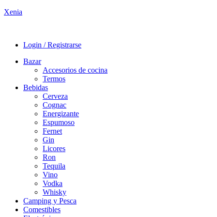
Xenia
Login / Registrarse
Bazar
Accesorios de cocina
Termos
Bebidas
Cerveza
Cognac
Energizante
Espumoso
Fernet
Gin
Licores
Ron
Tequila
Vino
Vodka
Whisky
Camping y Pesca
Comestibles