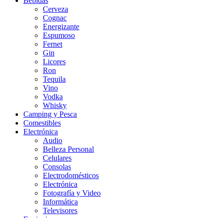
Bebidas
Cerveza
Cognac
Energizante
Espumoso
Fernet
Gin
Licores
Ron
Tequila
Vino
Vodka
Whisky
Camping y Pesca
Comestibles
Electrónica
Audio
Belleza Personal
Celulares
Consolas
Electrodomésticos
Electrónica
Fotografía y Video
Informática
Televisores