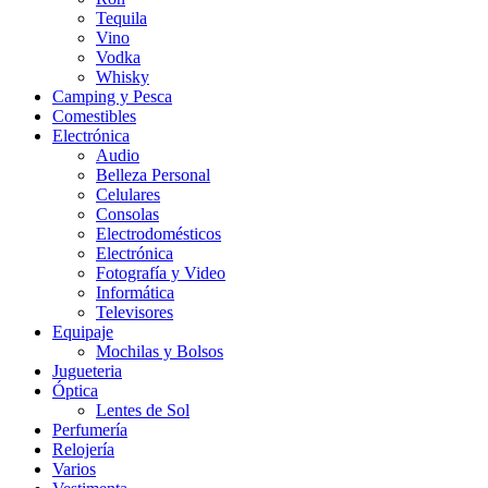
Tequila
Vino
Vodka
Whisky
Camping y Pesca
Comestibles
Electrónica
Audio
Belleza Personal
Celulares
Consolas
Electrodomésticos
Electrónica
Fotografía y Video
Informática
Televisores
Equipaje
Mochilas y Bolsos
Jugueteria
Óptica
Lentes de Sol
Perfumería
Relojería
Varios