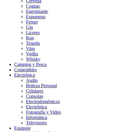
Cerveza
Cognac
Energizante
Espumoso
Fernet
Gin
Licores
Ron
Tequila
Vino
Vodka
Whisky
Camping y Pesca
Comestibles
Electrónica
Audio
Belleza Personal
Celulares
Consolas
Electrodomésticos
Electrónica
Fotografía y Video
Informática
Televisores
Equipaje