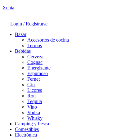
Xenia
Login / Registrarse
Bazar
Accesorios de cocina
Termos
Bebidas
Cerveza
Cognac
Energizante
Espumoso
Fernet
Gin
Licores
Ron
Tequila
Vino
Vodka
Whisky
Camping y Pesca
Comestibles
Electrónica