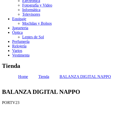
Electrónica
Fotografía y Video
Informática
Televisores
Equipaje
Mochilas y Bolsos
Jugueteria
Óptica
Lentes de Sol
Perfumería
Relojería
Varios
Vestimenta
Tienda
Home
Tienda
BALANZA DIGITAL NAPPO
BALANZA DIGITAL NAPPO
PORTV23