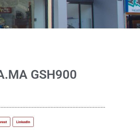
A.MA GSH900
erest
LinkedIn