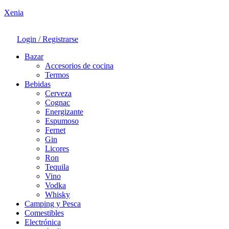
Xenia
Login / Registrarse
Bazar
Accesorios de cocina
Termos
Bebidas
Cerveza
Cognac
Energizante
Espumoso
Fernet
Gin
Licores
Ron
Tequila
Vino
Vodka
Whisky
Camping y Pesca
Comestibles
Electrónica