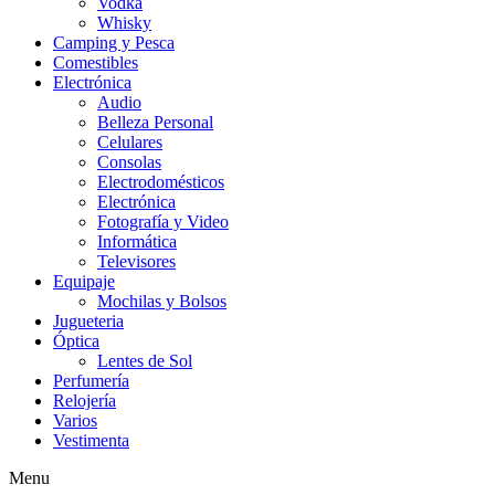
Vodka
Whisky
Camping y Pesca
Comestibles
Electrónica
Audio
Belleza Personal
Celulares
Consolas
Electrodomésticos
Electrónica
Fotografía y Video
Informática
Televisores
Equipaje
Mochilas y Bolsos
Jugueteria
Óptica
Lentes de Sol
Perfumería
Relojería
Varios
Vestimenta
Menu