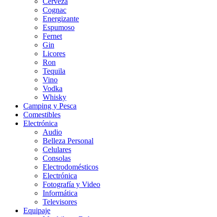
Cerveza
Cognac
Energizante
Espumoso
Fernet
Gin
Licores
Ron
Tequila
Vino
Vodka
Whisky
Camping y Pesca
Comestibles
Electrónica
Audio
Belleza Personal
Celulares
Consolas
Electrodomésticos
Electrónica
Fotografía y Video
Informática
Televisores
Equipaje