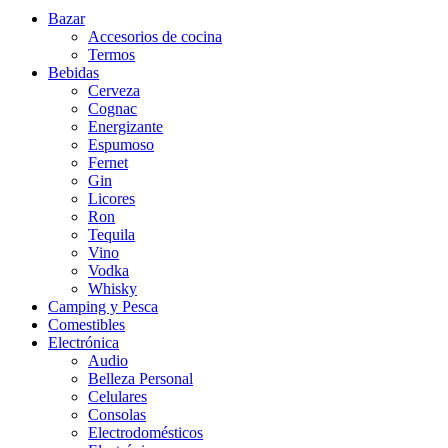
Bazar
Accesorios de cocina
Termos
Bebidas
Cerveza
Cognac
Energizante
Espumoso
Fernet
Gin
Licores
Ron
Tequila
Vino
Vodka
Whisky
Camping y Pesca
Comestibles
Electrónica
Audio
Belleza Personal
Celulares
Consolas
Electrodomésticos