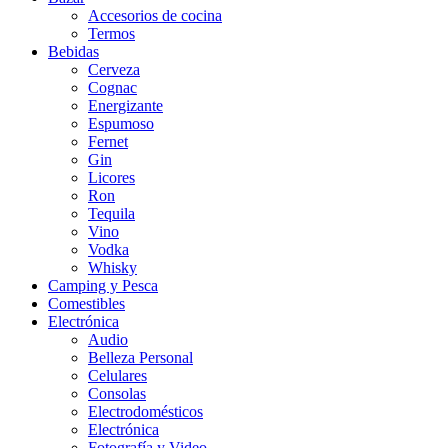
Accesorios de cocina
Termos
Bebidas
Cerveza
Cognac
Energizante
Espumoso
Fernet
Gin
Licores
Ron
Tequila
Vino
Vodka
Whisky
Camping y Pesca
Comestibles
Electrónica
Audio
Belleza Personal
Celulares
Consolas
Electrodomésticos
Electrónica
Fotografía y Video