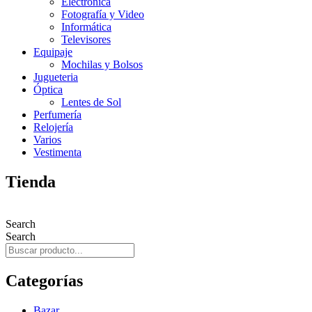
Electrónica
Fotografía y Video
Informática
Televisores
Equipaje
Mochilas y Bolsos
Jugueteria
Óptica
Lentes de Sol
Perfumería
Relojería
Varios
Vestimenta
Tienda
Search
Search
Categorías
Bazar