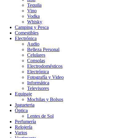
Tequila
Vino
Vodka
Whisky
Camping y Pesca
Comestibles
Electrónica
Audio
Belleza Personal
Celulares
Consolas
Electrodomésticos
Electrónica
Fotografía y Video
Informática
Televisores
Equipaje
Mochilas y Bolsos
Jugueteria
Óptica
Lentes de Sol
Perfumería
Relojería
Varios