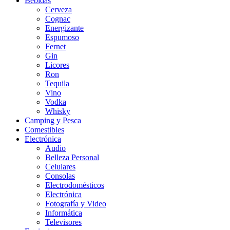
Bebidas
Cerveza
Cognac
Energizante
Espumoso
Fernet
Gin
Licores
Ron
Tequila
Vino
Vodka
Whisky
Camping y Pesca
Comestibles
Electrónica
Audio
Belleza Personal
Celulares
Consolas
Electrodomésticos
Electrónica
Fotografía y Video
Informática
Televisores