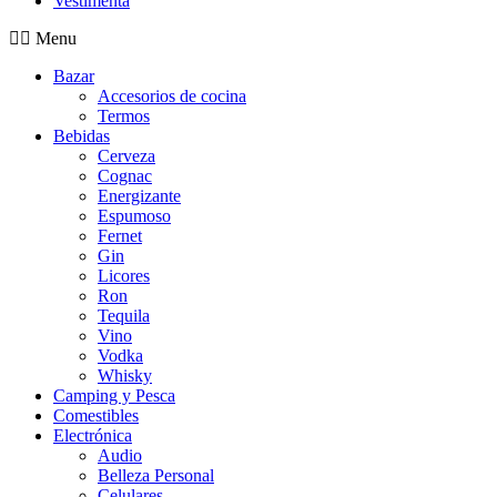
Vestimenta
Menu
Bazar
Accesorios de cocina
Termos
Bebidas
Cerveza
Cognac
Energizante
Espumoso
Fernet
Gin
Licores
Ron
Tequila
Vino
Vodka
Whisky
Camping y Pesca
Comestibles
Electrónica
Audio
Belleza Personal
Celulares