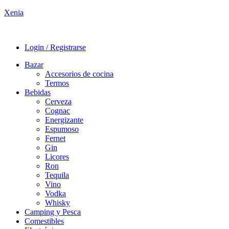
Xenia
Login / Registrarse
Bazar
Accesorios de cocina
Termos
Bebidas
Cerveza
Cognac
Energizante
Espumoso
Fernet
Gin
Licores
Ron
Tequila
Vino
Vodka
Whisky
Camping y Pesca
Comestibles