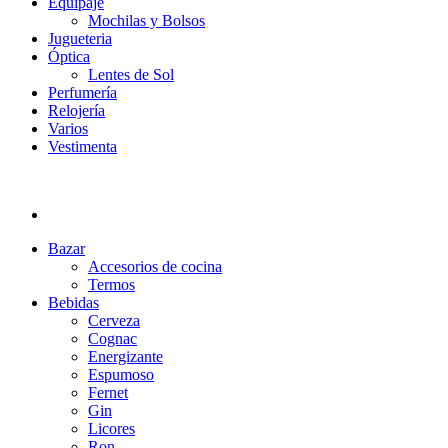
Equipaje
Mochilas y Bolsos
Jugueteria
Óptica
Lentes de Sol
Perfumería
Relojería
Varios
Vestimenta
Bazar
Accesorios de cocina
Termos
Bebidas
Cerveza
Cognac
Energizante
Espumoso
Fernet
Gin
Licores
Ron