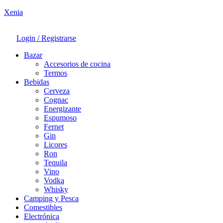
Xenia
Login / Registrarse
Bazar
Accesorios de cocina
Termos
Bebidas
Cerveza
Cognac
Energizante
Espumoso
Fernet
Gin
Licores
Ron
Tequila
Vino
Vodka
Whisky
Camping y Pesca
Comestibles
Electrónica