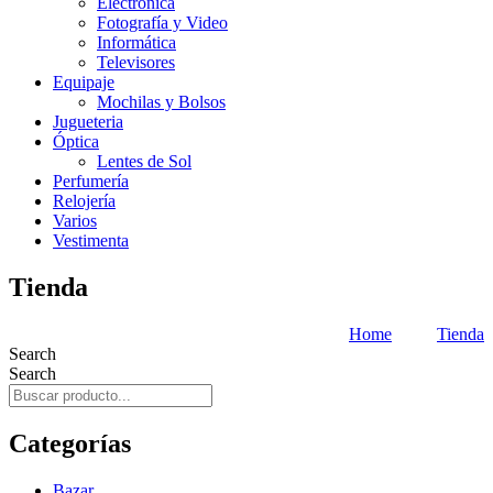
Electrónica
Fotografía y Video
Informática
Televisores
Equipaje
Mochilas y Bolsos
Jugueteria
Óptica
Lentes de Sol
Perfumería
Relojería
Varios
Vestimenta
Tienda
Home
Tienda
Search
Search
Categorías
Bazar