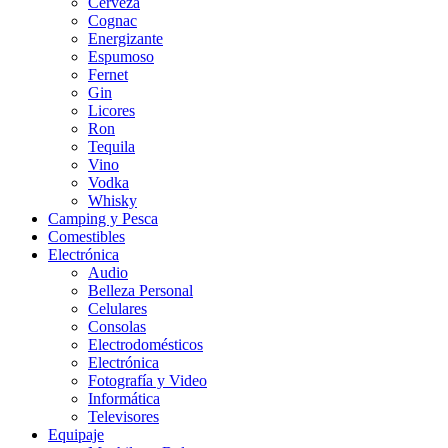
Cerveza
Cognac
Energizante
Espumoso
Fernet
Gin
Licores
Ron
Tequila
Vino
Vodka
Whisky
Camping y Pesca
Comestibles
Electrónica
Audio
Belleza Personal
Celulares
Consolas
Electrodomésticos
Electrónica
Fotografía y Video
Informática
Televisores
Equipaje