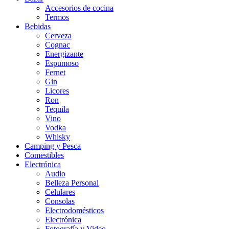
Accesorios de cocina
Termos
Bebidas
Cerveza
Cognac
Energizante
Espumoso
Fernet
Gin
Licores
Ron
Tequila
Vino
Vodka
Whisky
Camping y Pesca
Comestibles
Electrónica
Audio
Belleza Personal
Celulares
Consolas
Electrodomésticos
Electrónica
Fotografía y Video