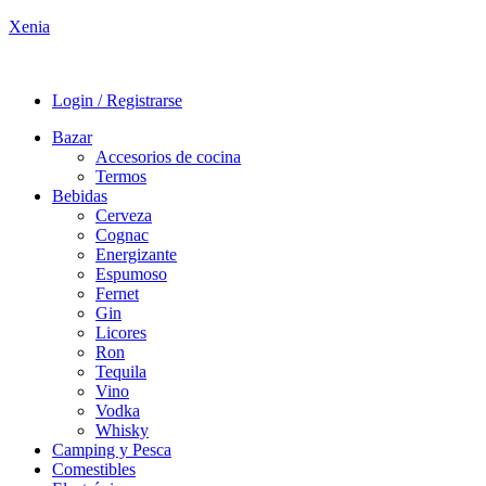
Xenia
Login / Registrarse
Bazar
Accesorios de cocina
Termos
Bebidas
Cerveza
Cognac
Energizante
Espumoso
Fernet
Gin
Licores
Ron
Tequila
Vino
Vodka
Whisky
Camping y Pesca
Comestibles