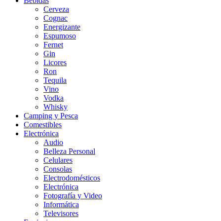
Bebidas
Cerveza
Cognac
Energizante
Espumoso
Fernet
Gin
Licores
Ron
Tequila
Vino
Vodka
Whisky
Camping y Pesca
Comestibles
Electrónica
Audio
Belleza Personal
Celulares
Consolas
Electrodomésticos
Electrónica
Fotografía y Video
Informática
Televisores