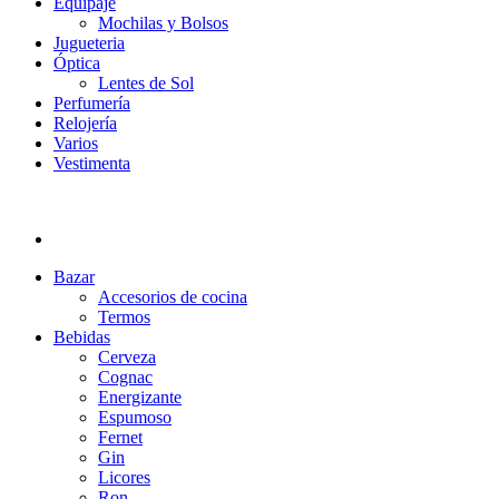
Equipaje
Mochilas y Bolsos
Jugueteria
Óptica
Lentes de Sol
Perfumería
Relojería
Varios
Vestimenta
Bazar
Accesorios de cocina
Termos
Bebidas
Cerveza
Cognac
Energizante
Espumoso
Fernet
Gin
Licores
Ron