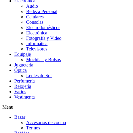
Electrónica
Audio
Belleza Personal
Celulares
Consolas
Electrodomésticos
Electrónica
Fotografía y Video
Informática
Televisores
Equipaje
Mochilas y Bolsos
Jugueteria
Óptica
Lentes de Sol
Perfumería
Relojería
Varios
Vestimenta
Menu
Bazar
Accesorios de cocina
Termos