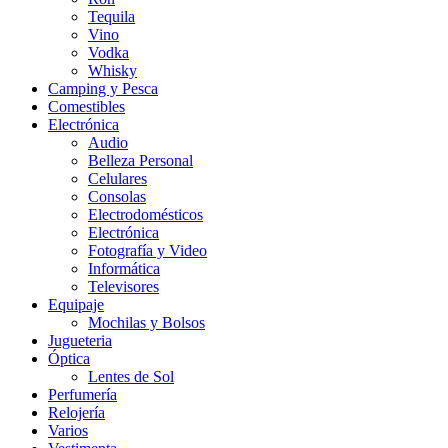
Tequila
Vino
Vodka
Whisky
Camping y Pesca
Comestibles
Electrónica
Audio
Belleza Personal
Celulares
Consolas
Electrodomésticos
Electrónica
Fotografía y Video
Informática
Televisores
Equipaje
Mochilas y Bolsos
Jugueteria
Óptica
Lentes de Sol
Perfumería
Relojería
Varios