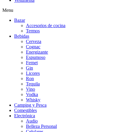
Vestimenta
Menu
Bazar
Accesorios de cocina
Termos
Bebidas
Cerveza
Cognac
Energizante
Espumoso
Fernet
Gin
Licores
Ron
Tequila
Vino
Vodka
Whisky
Camping y Pesca
Comestibles
Electrónica
Audio
Belleza Personal
Celulares