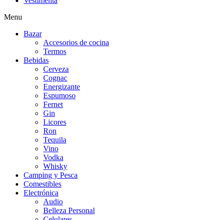
Vestimenta
Menu
Bazar
Accesorios de cocina
Termos
Bebidas
Cerveza
Cognac
Energizante
Espumoso
Fernet
Gin
Licores
Ron
Tequila
Vino
Vodka
Whisky
Camping y Pesca
Comestibles
Electrónica
Audio
Belleza Personal
Celulares