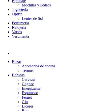
Equipaje
Mochilas y Bolsos
Jugueteria
Óptica
Lentes de Sol
Perfumería
Relojería
Varios
Vestimenta
Bazar
Accesorios de cocina
Termos
Bebidas
Cerveza
Cognac
Energizante
Espumoso
Fernet
Gin
Licores
Ron