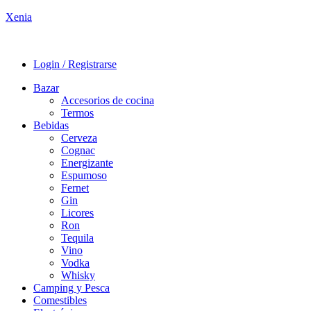
Xenia
Login / Registrarse
Bazar
Accesorios de cocina
Termos
Bebidas
Cerveza
Cognac
Energizante
Espumoso
Fernet
Gin
Licores
Ron
Tequila
Vino
Vodka
Whisky
Camping y Pesca
Comestibles