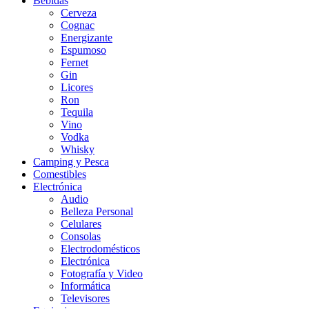
Bebidas
Cerveza
Cognac
Energizante
Espumoso
Fernet
Gin
Licores
Ron
Tequila
Vino
Vodka
Whisky
Camping y Pesca
Comestibles
Electrónica
Audio
Belleza Personal
Celulares
Consolas
Electrodomésticos
Electrónica
Fotografía y Video
Informática
Televisores