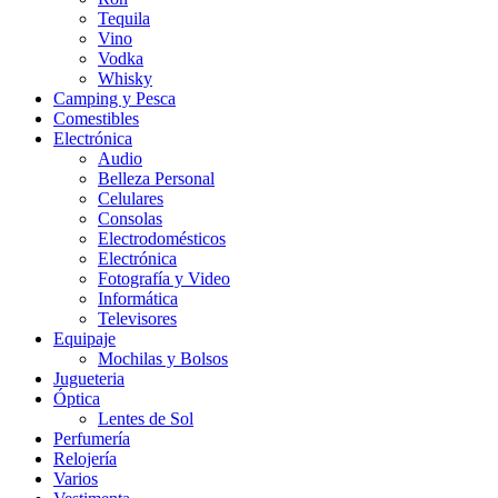
Tequila
Vino
Vodka
Whisky
Camping y Pesca
Comestibles
Electrónica
Audio
Belleza Personal
Celulares
Consolas
Electrodomésticos
Electrónica
Fotografía y Video
Informática
Televisores
Equipaje
Mochilas y Bolsos
Jugueteria
Óptica
Lentes de Sol
Perfumería
Relojería
Varios