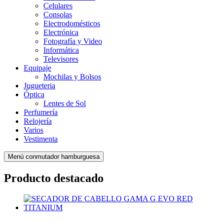
Celulares
Consolas
Electrodomésticos
Electrónica
Fotografía y Video
Informática
Televisores
Equipaje
Mochilas y Bolsos
Jugueteria
Óptica
Lentes de Sol
Perfumería
Relojería
Varios
Vestimenta
Menú conmutador hamburguesa
Producto destacado