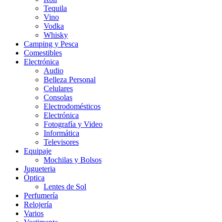
Tequila
Vino
Vodka
Whisky
Camping y Pesca
Comestibles
Electrónica
Audio
Belleza Personal
Celulares
Consolas
Electrodomésticos
Electrónica
Fotografía y Video
Informática
Televisores
Equipaje
Mochilas y Bolsos
Jugueteria
Óptica
Lentes de Sol
Perfumería
Relojería
Varios