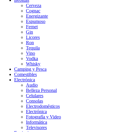
Bebidas
Cerveza
Cognac
Energizante
Espumoso
Fernet
Gin
Licores
Ron
Tequila
Vino
Vodka
Whisky
Camping y Pesca
Comestibles
Electrónica
Audio
Belleza Personal
Celulares
Consolas
Electrodomésticos
Electrónica
Fotografía y Video
Informática
Televisores