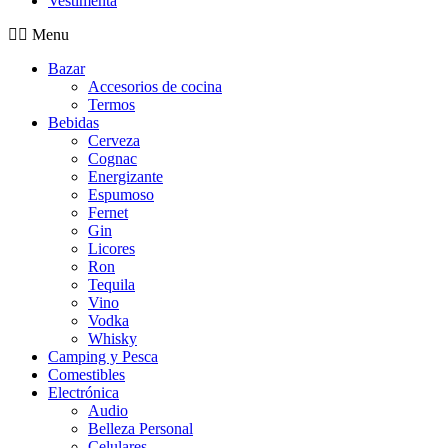
Vestimenta
Menu
Bazar
Accesorios de cocina
Termos
Bebidas
Cerveza
Cognac
Energizante
Espumoso
Fernet
Gin
Licores
Ron
Tequila
Vino
Vodka
Whisky
Camping y Pesca
Comestibles
Electrónica
Audio
Belleza Personal
Celulares