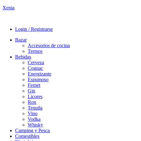
Xenia
Login / Registrarse
Bazar
Accesorios de cocina
Termos
Bebidas
Cerveza
Cognac
Energizante
Espumoso
Fernet
Gin
Licores
Ron
Tequila
Vino
Vodka
Whisky
Camping y Pesca
Comestibles