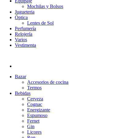
Equipaje
Mochilas y Bolsos
Jugueteria
Óptica
Lentes de Sol
Perfumería
Relojería
Varios
Vestimenta
Bazar
Accesorios de cocina
Termos
Bebidas
Cerveza
Cognac
Energizante
Espumoso
Fernet
Gin
Licores
Ron