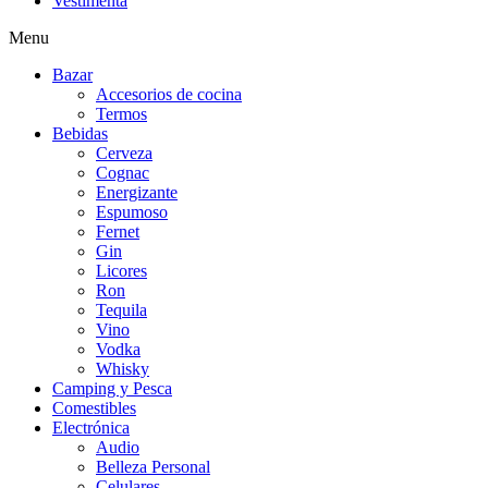
Vestimenta
Menu
Bazar
Accesorios de cocina
Termos
Bebidas
Cerveza
Cognac
Energizante
Espumoso
Fernet
Gin
Licores
Ron
Tequila
Vino
Vodka
Whisky
Camping y Pesca
Comestibles
Electrónica
Audio
Belleza Personal
Celulares