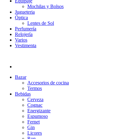
Equipaje
Mochilas y Bolsos
Jugueteria
Óptica
Lentes de Sol
Perfumería
Relojería
Varios
Vestimenta
Bazar
Accesorios de cocina
Termos
Bebidas
Cerveza
Cognac
Energizante
Espumoso
Fernet
Gin
Licores
Ron