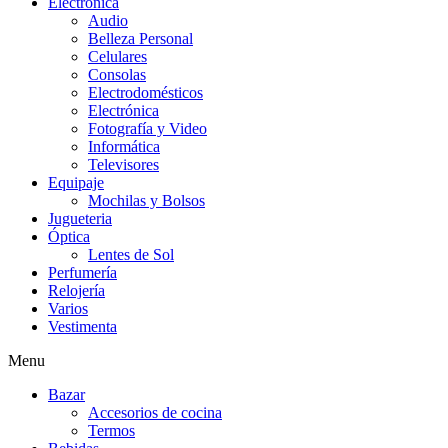
Electrónica
Audio
Belleza Personal
Celulares
Consolas
Electrodomésticos
Electrónica
Fotografía y Video
Informática
Televisores
Equipaje
Mochilas y Bolsos
Jugueteria
Óptica
Lentes de Sol
Perfumería
Relojería
Varios
Vestimenta
Menu
Bazar
Accesorios de cocina
Termos