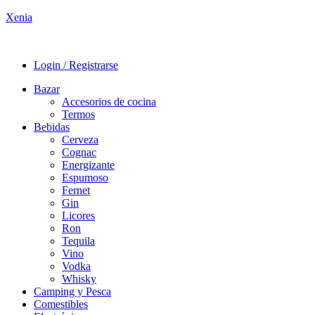
Xenia
Login / Registrarse
Bazar
Accesorios de cocina
Termos
Bebidas
Cerveza
Cognac
Energizante
Espumoso
Fernet
Gin
Licores
Ron
Tequila
Vino
Vodka
Whisky
Camping y Pesca
Comestibles