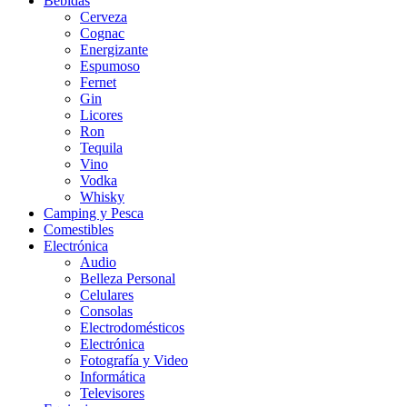
Bebidas
Cerveza
Cognac
Energizante
Espumoso
Fernet
Gin
Licores
Ron
Tequila
Vino
Vodka
Whisky
Camping y Pesca
Comestibles
Electrónica
Audio
Belleza Personal
Celulares
Consolas
Electrodomésticos
Electrónica
Fotografía y Video
Informática
Televisores