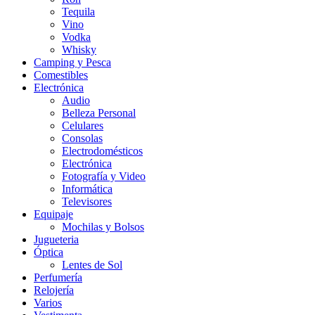
Tequila
Vino
Vodka
Whisky
Camping y Pesca
Comestibles
Electrónica
Audio
Belleza Personal
Celulares
Consolas
Electrodomésticos
Electrónica
Fotografía y Video
Informática
Televisores
Equipaje
Mochilas y Bolsos
Jugueteria
Óptica
Lentes de Sol
Perfumería
Relojería
Varios