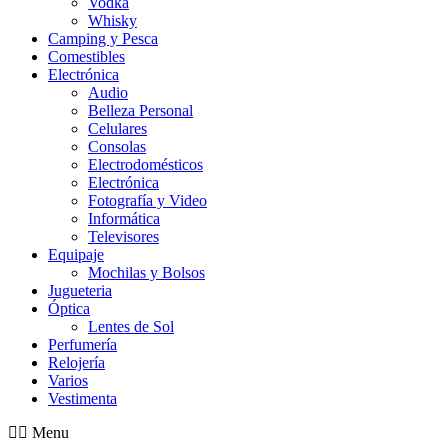
Vodka
Whisky
Camping y Pesca
Comestibles
Electrónica
Audio
Belleza Personal
Celulares
Consolas
Electrodomésticos
Electrónica
Fotografía y Video
Informática
Televisores
Equipaje
Mochilas y Bolsos
Jugueteria
Óptica
Lentes de Sol
Perfumería
Relojería
Varios
Vestimenta
Menu