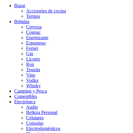
Bazar
Accesorios de cocina
Termos
Bebidas
Cerveza
Cognac
Energizante
Espumoso
Fernet
Gin
Licores
Ron
Tequila
Vino
Vodka
Whisky
Camping y Pesca
Comestibles
Electrónica
Audio
Belleza Personal
Celulares
Consolas
Electrodomésticos