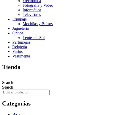
Electrónica
Fotografía y Video
Informática
Televisores
Equipaje
Mochilas y Bolsos
Jugueteria
Óptica
Lentes de Sol
Perfumería
Relojería
Varios
Vestimenta
Tienda
Search
Search
Categorías
Bazar