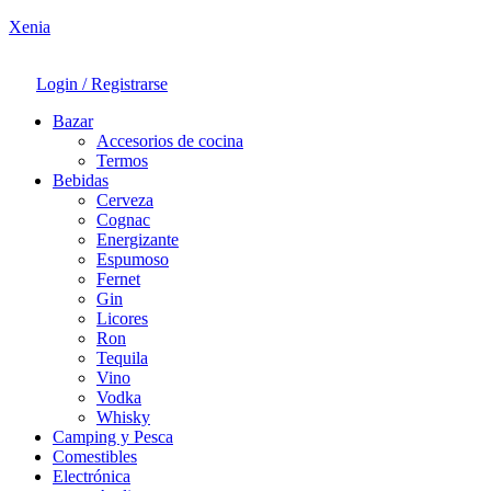
Xenia
Login / Registrarse
Bazar
Accesorios de cocina
Termos
Bebidas
Cerveza
Cognac
Energizante
Espumoso
Fernet
Gin
Licores
Ron
Tequila
Vino
Vodka
Whisky
Camping y Pesca
Comestibles
Electrónica