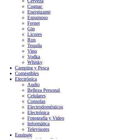
Cerveza
Cognac
Energizante
Espumoso
Fernet
Gin
Licores
Ron
Tequila
Vino
Vodka
Whisky
Camping y Pesca
Comestibles
Electrónica
Audio
Belleza Personal
Celulares
Consolas
Electrodomésticos
Electrónica
Fotografía y Video
Informática
Televisores
Equipaje