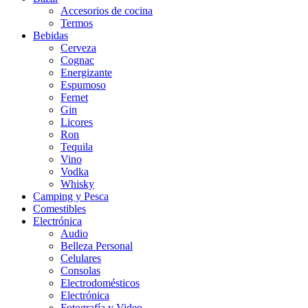
Accesorios de cocina
Termos
Bebidas
Cerveza
Cognac
Energizante
Espumoso
Fernet
Gin
Licores
Ron
Tequila
Vino
Vodka
Whisky
Camping y Pesca
Comestibles
Electrónica
Audio
Belleza Personal
Celulares
Consolas
Electrodomésticos
Electrónica
Fotografía y Video