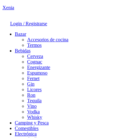
Xenia
Login / Registrarse
Bazar
Accesorios de cocina
Termos
Bebidas
Cerveza
Cognac
Energizante
Espumoso
Fernet
Gin
Licores
Ron
Tequila
Vino
Vodka
Whisky
Camping y Pesca
Comestibles
Electrónica