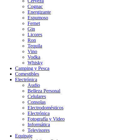
Cerveza
Cognac
Energizante
Espumoso
Fernet
Gin
Licores
Ron
Tequila
Vino
Vodka
Whisky
Camping y Pesca
Comestibles
Electrónica
Audio
Belleza Personal
Celulares
Consolas
Electrodomésticos
Electrónica
Fotografía y Video
Informática
Televisores
Equipaje