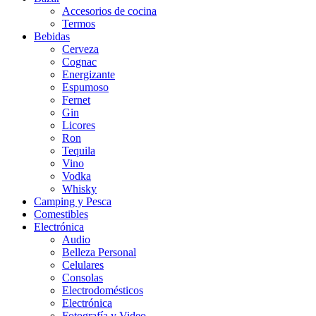
Accesorios de cocina
Termos
Bebidas
Cerveza
Cognac
Energizante
Espumoso
Fernet
Gin
Licores
Ron
Tequila
Vino
Vodka
Whisky
Camping y Pesca
Comestibles
Electrónica
Audio
Belleza Personal
Celulares
Consolas
Electrodomésticos
Electrónica
Fotografía y Video