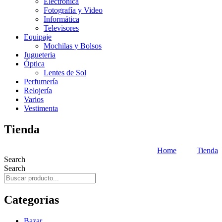
Electrónica
Fotografía y Video
Informática
Televisores
Equipaje
Mochilas y Bolsos
Jugueteria
Óptica
Lentes de Sol
Perfumería
Relojería
Varios
Vestimenta
Tienda
Home
Tienda
Search
Search
Categorías
Bazar