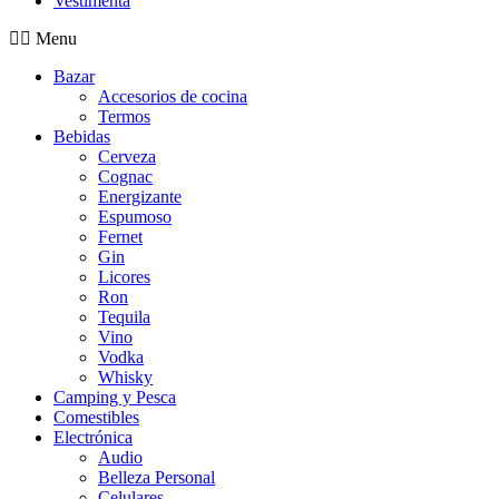
Vestimenta
Menu
Bazar
Accesorios de cocina
Termos
Bebidas
Cerveza
Cognac
Energizante
Espumoso
Fernet
Gin
Licores
Ron
Tequila
Vino
Vodka
Whisky
Camping y Pesca
Comestibles
Electrónica
Audio
Belleza Personal
Celulares