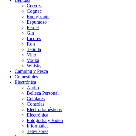
Bebidas
Cerveza
Cognac
Energizante
Espumoso
Fernet
Gin
Licores
Ron
Tequila
Vino
Vodka
Whisky
Camping y Pesca
Comestibles
Electrónica
Audio
Belleza Personal
Celulares
Consolas
Electrodomésticos
Electrónica
Fotografía y Video
Informática
Televisores