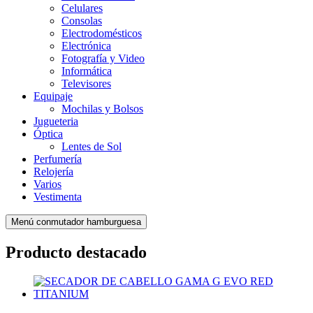
Celulares
Consolas
Electrodomésticos
Electrónica
Fotografía y Video
Informática
Televisores
Equipaje
Mochilas y Bolsos
Jugueteria
Óptica
Lentes de Sol
Perfumería
Relojería
Varios
Vestimenta
Menú conmutador hamburguesa
Producto destacado