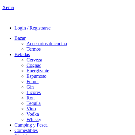
Xenia
Login / Registrarse
Bazar
Accesorios de cocina
Termos
Bebidas
Cerveza
Cognac
Energizante
Espumoso
Fernet
Gin
Licores
Ron
Tequila
Vino
Vodka
Whisky
Camping y Pesca
Comestibles