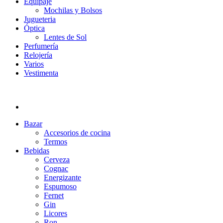
Equipaje
Mochilas y Bolsos
Jugueteria
Óptica
Lentes de Sol
Perfumería
Relojería
Varios
Vestimenta
Bazar
Accesorios de cocina
Termos
Bebidas
Cerveza
Cognac
Energizante
Espumoso
Fernet
Gin
Licores
Ron