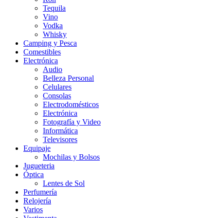
Tequila
Vino
Vodka
Whisky
Camping y Pesca
Comestibles
Electrónica
Audio
Belleza Personal
Celulares
Consolas
Electrodomésticos
Electrónica
Fotografía y Video
Informática
Televisores
Equipaje
Mochilas y Bolsos
Jugueteria
Óptica
Lentes de Sol
Perfumería
Relojería
Varios